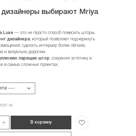
 дизайнеры выбирают
Mriya
a Luxe
— это не просто способ повесить шторы.
ент дизайнера
, который позволяет подчеркнуть
помещения, сделать интерьер более лёгким,
м и визуально дорогим.
иллюзию парящих штор
, сохраняя эстетику и
е в самых сложных проектах.
 пог. м
В корзину