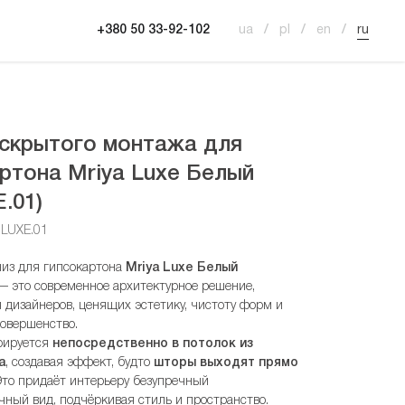
+380 50 33-92-102
ua
pl
en
ru
 скрытого монтажа для
ртона Mriya Luxe Белый
.01)
.LUXE.01
из для гипсокартона
Mriya Luxe Белый
 это современное архитектурное решение,
 дизайнеров, ценящих эстетику, чистоту форм и
совершенство.
рируется
непосредственно в потолок из
а
, создавая эффект, будто
шторы выходят прямо
Это придаёт интерьеру безупречный
ный вид, подчёркивая стиль и пространство.