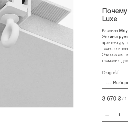
Почему
Luxe
Карнизы
Mriy
Это
инструм
архитектуру 
технологичны
Они создают
гармонию даж
Długość
3 670 ₴
/
1