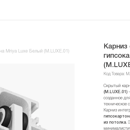
Карниз
а Mriya Luxe Белый (M.LUXE.01)
гипсока
(M.LUXE
Код Товара: M
Скрытый карн
(M.LUXE.01)
—
созданное для
техническое 
Карниз интег
гипсокартон
из потолка
. 
минималистич