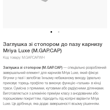
Заглушка зі стопором до пазу карнизу
Mriya Luxe (M.GAP.CAP)
Код товару: M.GAP.CAP.WH
Заглушка зі стопором (M.GAP.CAP)
— спеціально розроблений
завершальний елемент для карнизів Mriya Luxe, який фіксує
бігунки у пазі і запобігає їхньому небажаному виходу. Ідеально
приховує торець профілю та виконує функцію «гальма» в кінці
траси. Сумісна з прямими, кутовими або радіусними ділянками.
Виготовляється з алюмінію преміум класу з анодованим або
порошковим покриттям, підходить під колірні варіанти Mriya
Luxe. Це дрібниця, яка додає завершеності всьому рішенням.