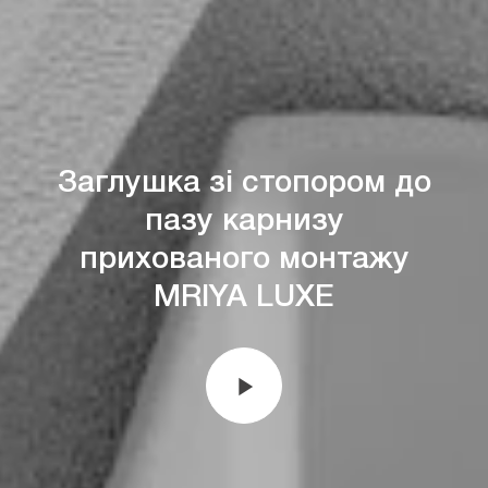
Заглушка зі стопором до
пазу карнизу
прихованого монтажу
MRIYA LUXE